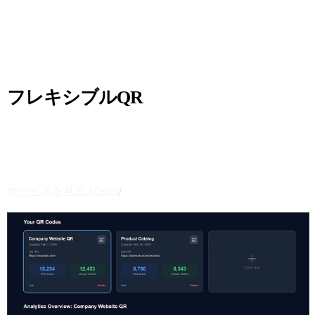
03
DYNAMIC QR SYSTEM
フレキシブルQR
後からリンク先を変更できる QR コードを生成。名刺や広
告の QR を差し替えることなくリンク更新が可能です。
動的変更
分析機能
簡単操作
サービスを見る / Open