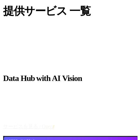
SELECTED PRODUCTS
提供サービス 一覧
初期費用は不要、すぐにお試しいただけます。
01
AI OCR SOLUTION
Data Hub with AI Vision
たった1回の設定で、AIがあらゆるレイアウトからテキスト
データを一貫したフォーマットで抽出。AIがあらゆる書類
のデータハブとなるAI VIsionプラットフォーム。
低価格
高精度
非定型対応
サービスを見る / Open