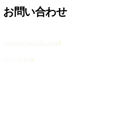
TALK TO US
お問い合わせ
Misclib合同会社
support@misclib.com
メールを送る
COMPANY DATA
法人名
Misclib合同会社
設立